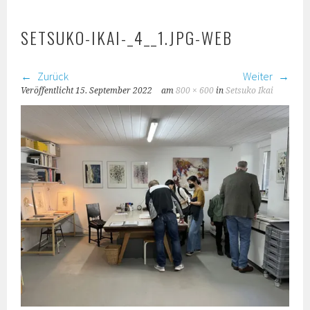
SETSUKO-IKAI-_4__1.JPG-WEB
Zurück
Weiter
Veröffentlicht
15. September 2022
am
800 × 600
in
Setsuko Ikai