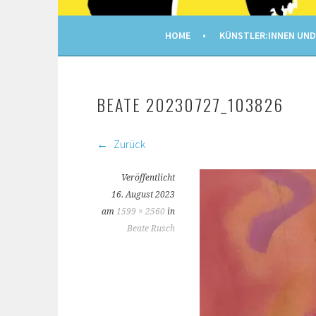
ART KREUZBERG 202
HOME
KÜNSTLER:INNEN UND
BEATE 20230727_103826
Zurück
Veröffentlicht
16. August 2023
am
1599 × 2560
in
Beate Rusch